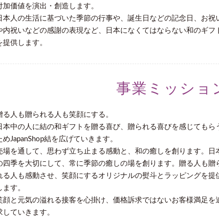
付加価値を演出・創造します。
日本人の生活に基づいた季節の行事や、誕生日などの記念日、お祝
や内祝いなどの感謝の表現など、日本になくてはならない和のギフ
を提供します。
事業ミッショ
贈る人も贈られる人も笑顔にする。
日本中の人に結の和ギフトを贈る喜び、贈られる喜びを感じてもら
ためJapanShop結を広げていきます。
売場を通して、思わず立ち止まる感動と、和の癒しを創ります。日
の四季を大切にして、常に季節の癒しの場を創ります。贈る人も贈
れる人も感動させ、笑顔にするオリジナルの熨斗とラッピングを提
します。
笑顔と元気の溢れる接客を心掛け、価格訴求ではないお客様満足を
求していきます。