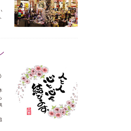
い
ト
ン
う
本
ら
供
追