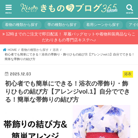
menu
search
着物の種類から探す
帯の種類から探す
着用シーンから探す
アイ
12時までのご注文で即日配送！ 草履バッグセットや着物和装商品ならこ
だわりきもの専門店キステへ♪
HOME
着物の種類から探す
浴衣
初心者でも簡単にできる！浴衣の帯飾り・飾りひもの結び方【アレンジvol.1】自分でできる！
簡単な帯飾りの結び方
2025.12.03
浴衣
初心者でも簡単にできる！浴衣の帯飾り・飾
りひもの結び方【アレンジvol.1】自分ででき
る！簡単な帯飾りの結び方