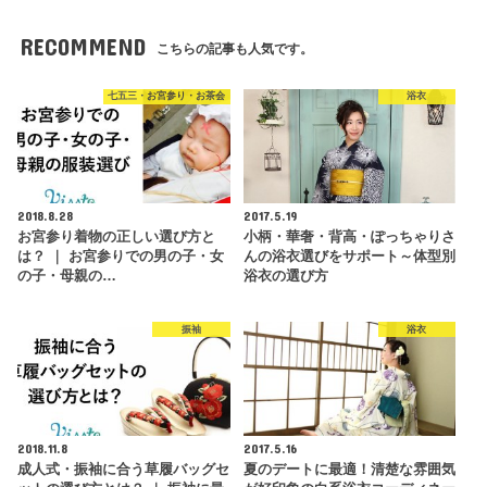
RECOMMEND
こちらの記事も人気です。
七五三・お宮参り・お茶会
浴衣
2018.8.28
2017.5.19
お宮参り着物の正しい選び方と
小柄・華奢・背高・ぽっちゃりさ
は？ ｜ お宮参りでの男の子・女
んの浴衣選びをサポート～体型別
の子・母親の…
浴衣の選び方
振袖
浴衣
2018.11.8
2017.5.16
成人式・振袖に合う草履バッグセ
夏のデートに最適！清楚な雰囲気