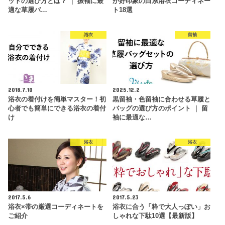
ットの選び方とは？ ｜ 振袖に最
が好印象の白系浴衣コーディネー
適な草履バ…
ト18選
浴衣
留袖
2018.7.10
2025.12.2
浴衣の着付けを簡単マスター！初
黒留袖・色留袖に合わせる草履と
心者でも簡単にできる浴衣の着付
バッグの選び方のポイント ｜ 留
け
袖に最適な…
浴衣
浴衣
2017.5.6
2017.5.23
浴衣×帯の厳選コーディネートを
浴衣に合う「粋で大人っぽい」お
ご紹介
しゃれな下駄10選【最新版】