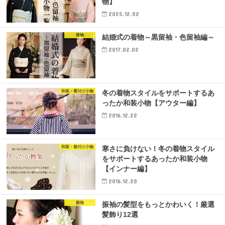
物】
2025.12.02
留袖
結婚式の着物～黒留袖・色留袖編～
2017.02.02
和装・着付け小物
冬の着物スタイルをサポートするあ
ったか和装小物【アウター編】
2016.12.22
和装・着付け小物
寒さに負けない！冬の着物スタイル
をサポートするあったか和装小物
【インナー編】
2016.12.20
振袖
振袖の髪型をもっとかわいく！厳選
髪飾り12選