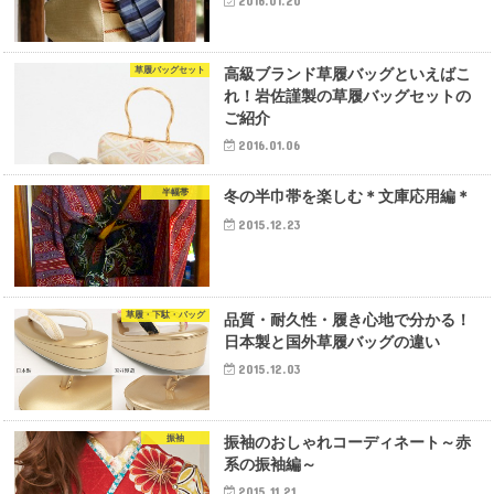
2016.01.20
草履バッグセット
高級ブランド草履バッグといえばこ
れ！岩佐謹製の草履バッグセットの
ご紹介
2016.01.06
半幅帯
冬の半巾帯を楽しむ＊文庫応用編＊
2015.12.23
草履・下駄・バッグ
品質・耐久性・履き心地で分かる！
日本製と国外草履バッグの違い
2015.12.03
振袖
振袖のおしゃれコーディネート～赤
系の振袖編～
2015.11.21