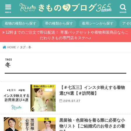
menu
search
着物の種類から探す
帯の種類から探す
着用シーンから探す
アイ
12時までのご注文で即日配送！ 草履バッグセットや着物和装商品ならこ
だわりきもの専門店キステへ♪
HOME
タグ : 冬
冬
着物の種類から探す
【＃七五三】インスタ映えする着物
選び4選【＃訪問着】
2019.07.27
留袖
黒留袖・色留袖を着る際に必要な小
物リスト【ご結婚式のお母さまの着