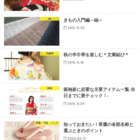
紬
きもの入門編～紬～
2015.11.20
半幅帯
秋の半巾帯を楽しむ＊文庫結び＊
2015.11.18
振袖
振袖姿に必要な主要アイテム一覧-当
日までに要チェック！-
2015.11.09
草履・下駄・バッグ
知っておきたい！草履の各部名称と
選ぶときのポイント
2026.02.17