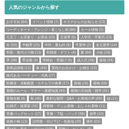
人気のジャンルから探す
おすすめ
(64)
イベント情報
(7)
キステからのお知らせ
(13)
コーディネート・アレンジ・着こなし術
(96)
セール情報
(5)
七五三・お宮参り・お茶会
(33)
京袋帯
(6)
入学式・卒業式
(23)
冬
(50)
半幅帯
(25)
半衿・重ね衿
(8)
卒業袴
(2)
名古屋帯
(14)
和装・着付け小物
(13)
和雑貨・ギフト
(4)
夏
(84)
小紋
(19)
帯
(38)
帯全般
(4)
帯締め・帯揚げ
(6)
成人式
(38)
振袖
(34)
新商品情報
(12)
春
(45)
普段のお出かけ・お稽古
(23)
格式あるパーティー・式典
(27)
歌舞伎・演劇鑑賞・ホテルでの食事
(17)
留袖
(19)
着物
(58)
着物のルール・マナー・基礎知識
(93)
着物の豆知識・雑学
(91)
着物全般
(6)
秋
(46)
素朴な疑問・Q&A・お客様の声
(69)
紬
(11)
結婚式・披露宴
(34)
綿着物・デニム着物・おしゃれ着物
(11)
草履バッグセット
(17)
草履・下駄・バッグ
(38)
袋帯
(10)
装飾小物
(13)
訪問着・付け下げ・色無地
(20)
通年
(63)