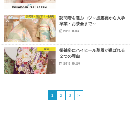
訪問着・付け下げ・色無地
訪問着を選ぶコツ～披露宴から入学
卒業・お茶会まで～
2015.11.04
振袖
振袖姿にハイヒール草履が選ばれる
２つの理由
2015.10.29
1
2
3
>