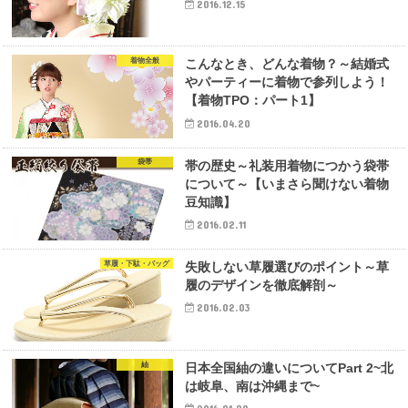
2016.12.15
着物全般
こんなとき、どんな着物？～結婚式
やパーティーに着物で参列しよう！
【着物TPO：パート1】
2016.04.20
袋帯
帯の歴史～礼装用着物につかう袋帯
について～【いまさら聞けない着物
豆知識】
2016.02.11
草履・下駄・バッグ
失敗しない草履選びのポイント～草
履のデザインを徹底解剖～
2016.02.03
紬
日本全国紬の違いについてPart 2~北
は岐阜、南は沖縄まで~