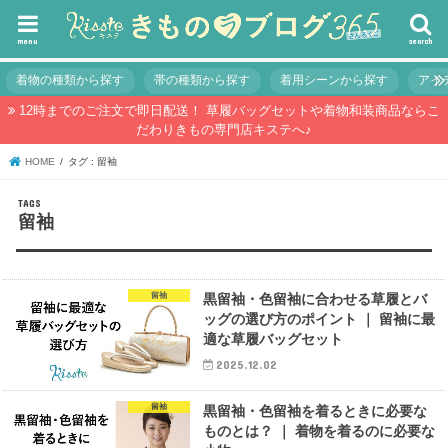
menu
search
着物の種類から探す
帯の種類から探す
着用シーンから探す
アイ
12時までのご注文で即日配送！ 草履バッグセットや着物和装商品ならこ
だわりきもの専門店キステへ♪
HOME
タグ : 留袖
留袖
留袖
黒留袖・色留袖に合わせる草履とバ
ッグの選び方のポイント ｜ 留袖に最
適な草履バッグセット
2025.12.02
留袖
黒留袖・色留袖を着るときに必要な
ものとは？ ｜ 着物を着るのに必要な