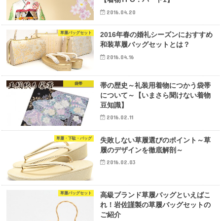
2016.04.20
草履バッグセット
2016年春の婚礼シーズンにおすすめ
和装草履バッグセットとは？
2016.04.16
袋帯
帯の歴史～礼装用着物につかう袋帯
について～【いまさら聞けない着物
豆知識】
2016.02.11
草履・下駄・バッグ
失敗しない草履選びのポイント～草
履のデザインを徹底解剖～
2016.02.03
草履バッグセット
高級ブランド草履バッグといえばこ
れ！岩佐謹製の草履バッグセットの
ご紹介