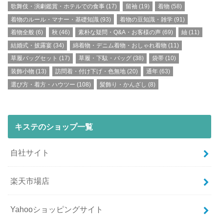
歌舞伎・演劇鑑賞・ホテルでの食事
(17)
留袖
(19)
着物
(58)
着物のルール・マナー・基礎知識
(93)
着物の豆知識・雑学
(91)
着物全般
(6)
秋
(46)
素朴な疑問・Q&A・お客様の声
(69)
紬
(11)
結婚式・披露宴
(34)
綿着物・デニム着物・おしゃれ着物
(11)
草履バッグセット
(17)
草履・下駄・バッグ
(38)
袋帯
(10)
装飾小物
(13)
訪問着・付け下げ・色無地
(20)
通年
(63)
選び方・着方・ハウツー
(108)
髪飾り・かんざし
(8)
キステのショップ一覧
自社サイト
楽天市場店
Yahooショッピングサイト