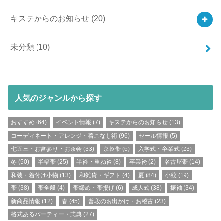
キステからのお知らせ
(20)
未分類
(10)
人気のジャンルから探す
おすすめ
(64)
イベント情報
(7)
キステからのお知らせ
(13)
コーディネート・アレンジ・着こなし術
(96)
セール情報
(5)
七五三・お宮参り・お茶会
(33)
京袋帯
(6)
入学式・卒業式
(23)
冬
(50)
半幅帯
(25)
半衿・重ね衿
(8)
卒業袴
(2)
名古屋帯
(14)
和装・着付け小物
(13)
和雑貨・ギフト
(4)
夏
(84)
小紋
(19)
帯
(38)
帯全般
(4)
帯締め・帯揚げ
(6)
成人式
(38)
振袖
(34)
新商品情報
(12)
春
(45)
普段のお出かけ・お稽古
(23)
格式あるパーティー・式典
(27)