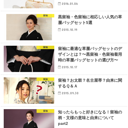
2016.01.06
留袖
黒留袖・色留袖に相応しい人気の草
履バッグセット5選
2015.10.19
留袖
留袖に最適な草履バッグセットのデ
ザインとは？〜黒留袖・色留袖着用
時の草履バッグセットの選び方〜
2015.10.17
留袖
留袖？お太鼓？名古屋帯？由来に関
するＱ＆Ａ
2015.09.30
留袖
知ったらもっと好きになる！留袖の
柄・文様の意味と由来について
part2