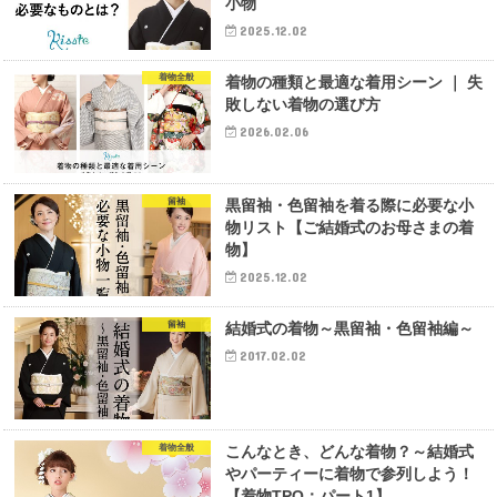
小物
2025.12.02
着物全般
着物の種類と最適な着用シーン ｜ 失
敗しない着物の選び方
2026.02.06
留袖
黒留袖・色留袖を着る際に必要な小
物リスト【ご結婚式のお母さまの着
物】
2025.12.02
留袖
結婚式の着物～黒留袖・色留袖編～
2017.02.02
着物全般
こんなとき、どんな着物？～結婚式
やパーティーに着物で参列しよう！
【着物TPO：パート1】