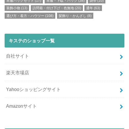
草履バッグセット
(17)
草履・下駄・バッグ
(38)
袋帯
(10)
装飾小物
(13)
訪問着・付け下げ・色無地
(20)
通年
(63)
選び方・着方・ハウツー
(108)
髪飾り・かんざし
(8)
キステのショップ一覧
自社サイト
楽天市場店
Yahooショッピングサイト
Amazonサイト