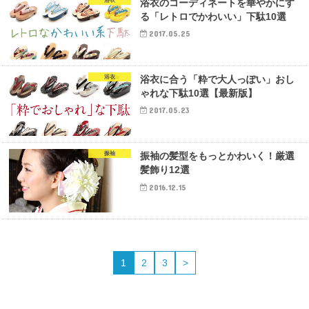
浴衣
浴衣のコーディネートを華やかにす
る「レトロでかわいい」下駄10選
2017.05.25
浴衣
浴衣に合う「粋で大人っぽい」おし
ゃれな下駄10選【最新版】
2017.05.23
振袖
振袖の髪型をもっとかわいく！厳選
髪飾り12選
2016.12.15
1
2
3
>