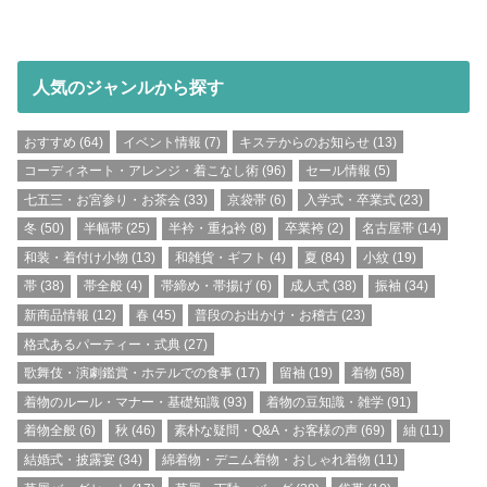
人気のジャンルから探す
おすすめ
(64)
イベント情報
(7)
キステからのお知らせ
(13)
コーディネート・アレンジ・着こなし術
(96)
セール情報
(5)
七五三・お宮参り・お茶会
(33)
京袋帯
(6)
入学式・卒業式
(23)
冬
(50)
半幅帯
(25)
半衿・重ね衿
(8)
卒業袴
(2)
名古屋帯
(14)
和装・着付け小物
(13)
和雑貨・ギフト
(4)
夏
(84)
小紋
(19)
帯
(38)
帯全般
(4)
帯締め・帯揚げ
(6)
成人式
(38)
振袖
(34)
新商品情報
(12)
春
(45)
普段のお出かけ・お稽古
(23)
格式あるパーティー・式典
(27)
歌舞伎・演劇鑑賞・ホテルでの食事
(17)
留袖
(19)
着物
(58)
着物のルール・マナー・基礎知識
(93)
着物の豆知識・雑学
(91)
着物全般
(6)
秋
(46)
素朴な疑問・Q&A・お客様の声
(69)
紬
(11)
結婚式・披露宴
(34)
綿着物・デニム着物・おしゃれ着物
(11)