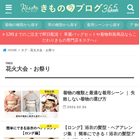
menu
search
着物の種類から探す
帯の種類から探す
着用シーンから探す
アイ
12時までのご注文で即日配送！ 草履バッグセットや着物和装商品ならこ
だわりきもの専門店キステへ♪
HOME
タグ : 花火大会・お祭り
花火大会・お祭り
着物全般
着物の種類と最適な着用シーン ｜ 失
敗しない着物の選び方
2026.02.06
浴衣
【ロング】浴衣の髪型・ヘアアレン
ジ集 ｜ 簡単にできる！浴衣の髪型ア