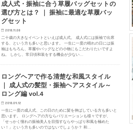
成人式・振袖に合う草履バッグセットの
選び方とは？ ｜ 振袖に最適な草履バッ
グセット
2018.11.08
二十歳の大きなイベントといえば成人式。 成人式には振袖で出席
する、という方も多いと思います。 一生に一度の晴れの日には振
袖はもちろん、草履やバッグなどの小物にもこだわりたいですよ
ね。 しかし、常日頃和装をする機会が少ない…
ロングヘアで作る清楚な和風スタイル
｜ 成人式の髪型・振袖ヘアスタイル～
ロング編 vol.4
2018.09.12
一生に一度の成人式、この日のために髪を伸ばしている方も多いと
思います。 ロングヘアの方ならバリエーションも様々ですが、
「せっかく憧れの振袖美人を目指すならやっぱり和風を極めた
い！」という方も多いのではないでしょうか？ 和…