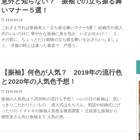
意外と知らない？ 振袖での立ち振る舞
いマナー５選！
2019.09.30
これさえ守れば振袖美人！立ち振る舞いマナー5選！ 結婚式や成人
式のハレの日に 華やかな振袖に身を包み、いざお出かけ！ …と、
その前に、ちょっとだけ着物の立ち振る舞いをおさらいしましょ
う。 洋服の時とは違った着姿で、戸惑う…
【振袖】何色が人気？ 2019年の流行色
と2020年の人気色予想！
2019.08.19
振袖の人気色は？2020年の流行も予想！ ハレの日の振袖は、思い
っきりこだわりたいもの。 成人式はもちろん、初詣や結婚式にぴ
ったりの イマドキの振袖人気色を徹底調査！ 正統派な振袖から、
個性派さん向け振袖まで 人気の色、…