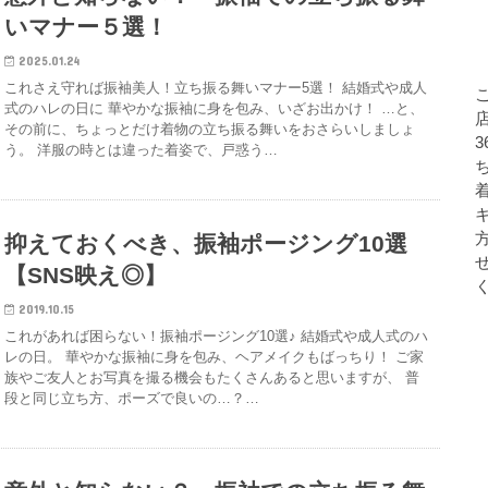
いマナー５選！
2025.01.24
これさえ守れば振袖美人！立ち振る舞いマナー5選！ 結婚式や成人
式のハレの日に 華やかな振袖に身を包み、いざお出かけ！ …と、
店
その前に、ちょっとだけ着物の立ち振る舞いをおさらいしましょ
う。 洋服の時とは違った着姿で、戸惑う…
抑えておくべき、振袖ポージング10選
【SNS映え◎】
2019.10.15
これがあれば困らない！振袖ポージング10選♪ 結婚式や成人式のハ
レの日。 華やかな振袖に身を包み、ヘアメイクもばっちり！ ご家
族やご友人とお写真を撮る機会もたくさんあると思いますが、 普
段と同じ立ち方、ポーズで良いの…？…