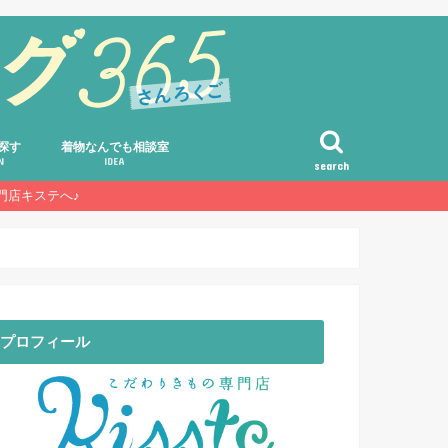
探す
着物なんでも相談室
N
IDEA
search
門店キステへ♪
コーディネート・アレンジ術
選び方・着方・ハウツー
着物の豆知識・雑学
着物のルール・マナー・基礎知識
素朴な疑問・Q&A・お客様の声
プロフィール