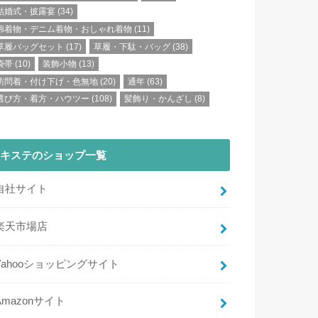
結婚式・披露宴
(34)
綿着物・デニム着物・おしゃれ着物
(11)
草履バッグセット
(17)
草履・下駄・バッグ
(38)
袋帯
(10)
装飾小物
(13)
訪問着・付け下げ・色無地
(20)
通年
(63)
選び方・着方・ハウツー
(108)
髪飾り・かんざし
(8)
キステのショップ一覧
自社サイト
楽天市場店
Yahooショッピングサイト
Amazonサイト