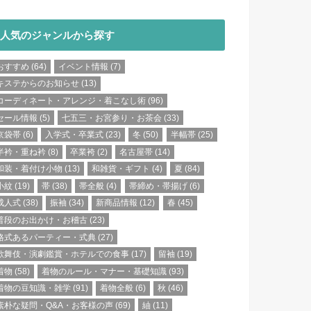
人気のジャンルから探す
おすすめ
(64)
イベント情報
(7)
キステからのお知らせ
(13)
コーディネート・アレンジ・着こなし術
(96)
セール情報
(5)
七五三・お宮参り・お茶会
(33)
京袋帯
(6)
入学式・卒業式
(23)
冬
(50)
半幅帯
(25)
半衿・重ね衿
(8)
卒業袴
(2)
名古屋帯
(14)
和装・着付け小物
(13)
和雑貨・ギフト
(4)
夏
(84)
小紋
(19)
帯
(38)
帯全般
(4)
帯締め・帯揚げ
(6)
成人式
(38)
振袖
(34)
新商品情報
(12)
春
(45)
普段のお出かけ・お稽古
(23)
格式あるパーティー・式典
(27)
歌舞伎・演劇鑑賞・ホテルでの食事
(17)
留袖
(19)
着物
(58)
着物のルール・マナー・基礎知識
(93)
着物の豆知識・雑学
(91)
着物全般
(6)
秋
(46)
素朴な疑問・Q&A・お客様の声
(69)
紬
(11)