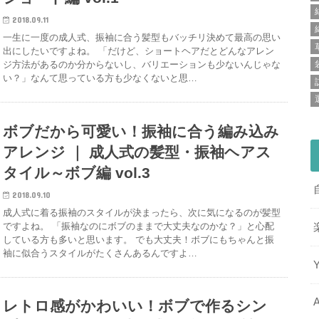
2018.09.11
一生に一度の成人式、振袖に合う髪型もバッチリ決めて最高の思い
出にしたいですよね。 「だけど、ショートヘアだとどんなアレン
ジ方法があるのか分からないし、バリエーションも少ないんじゃな
い？」なんて思っている方も少なくないと思…
ボブだから可愛い！振袖に合う編み込み
アレンジ ｜ 成人式の髪型・振袖ヘアス
タイル～ボブ編 vol.3
2018.09.10
成人式に着る振袖のスタイルが決まったら、次に気になるのが髪型
ですよね。 「振袖なのにボブのままで大丈夫なのかな？」と心配
している方も多いと思います。 でも大丈夫！ボブにもちゃんと振
袖に似合うスタイルがたくさんあるんですよ…
レトロ感がかわいい！ボブで作るシン