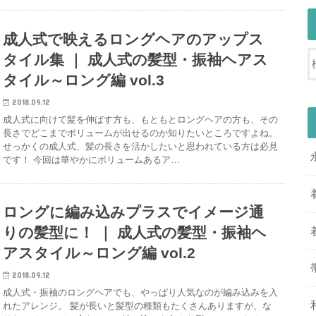
成人式で映えるロングヘアのアップス
タイル集 ｜ 成人式の髪型・振袖ヘアス
タイル～ロング編 vol.3
2018.09.12
成人式に向けて髪を伸ばす方も、もともとロングヘアの方も、その
長さでどこまでボリュームが出せるのか知りたいところですよね。
せっかくの成人式、髪の長さを活かしたいと思われている方は必見
です！ 今回は華やかにボリュームあるア…
ロングに編み込みプラスでイメージ通
りの髪型に！ ｜ 成人式の髪型・振袖ヘ
アスタイル～ロング編 vol.2
2018.09.12
成人式・振袖のロングヘアでも、やっぱり人気なのが編み込みを入
れたアレンジ。 髪が長いと髪型の種類もたくさんありますが、な