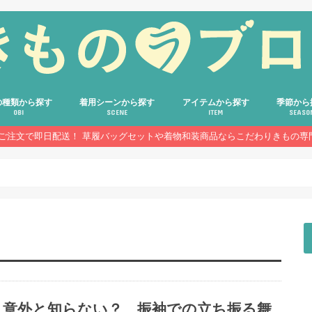
の種類から探す
着用シーンから探す
アイテムから探す
季節から
OBI
SCENE
ITEM
SEASO
のご注文で即日配送！ 草履バッグセットや着物和装商品ならこだわりきもの専
着物
屋帯
帯
帯
他の帯
結婚式・披露宴
格式あるパーティー・式典
成人式
入学式・卒業式
七五三・お宮参り・お茶会
歌舞伎・演劇鑑賞・ホテルでの食事
普段のお出かけ・お稽古
花火大会・お祭り
着物
浴衣
帯
草履バッグセット
草履・下駄・バッグ
帯締め・帯揚げ
半衿・重ね衿
髪飾り・かんざし
装飾小物
和装・着付け小物
和雑貨・ギフト
通年
春
夏
秋
冬
意外と知らない？ 振袖での立ち振る舞