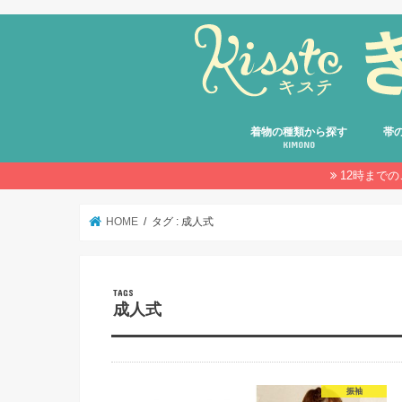
着物の種類から探す
帯
KIMONO
12時まで
留袖
振袖
訪問着・付け下げ・色無地
小紋
紬
綿着物・デニム着物・おしゃれ
浴衣
卒業袴
その他の着物
袋帯
名古
京袋
半幅
その
HOME
タグ : 成人式
成人式
振袖