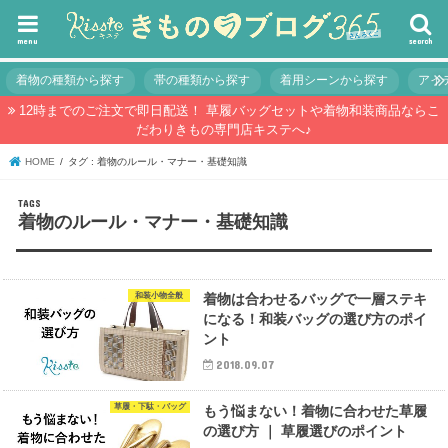
menu
search
着物の種類から探す
帯の種類から探す
着用シーンから探す
アイ
12時までのご注文で即日配送！ 草履バッグセットや着物和装商品ならこ
だわりきもの専門店キステへ♪
HOME
タグ : 着物のルール・マナー・基礎知識
着物のルール・マナー・基礎知識
和装小物全般
着物は合わせるバッグで一層ステキ
になる！和装バッグの選び方のポイ
ント
2018.09.07
草履・下駄・バッグ
もう悩まない！着物に合わせた草履
の選び方 ｜ 草履選びのポイント