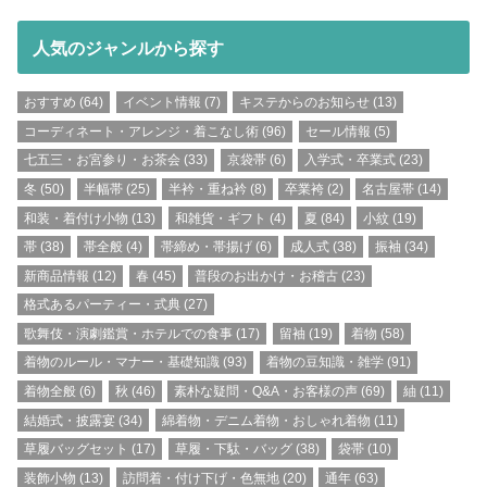
人気のジャンルから探す
おすすめ
(64)
イベント情報
(7)
キステからのお知らせ
(13)
コーディネート・アレンジ・着こなし術
(96)
セール情報
(5)
七五三・お宮参り・お茶会
(33)
京袋帯
(6)
入学式・卒業式
(23)
冬
(50)
半幅帯
(25)
半衿・重ね衿
(8)
卒業袴
(2)
名古屋帯
(14)
和装・着付け小物
(13)
和雑貨・ギフト
(4)
夏
(84)
小紋
(19)
帯
(38)
帯全般
(4)
帯締め・帯揚げ
(6)
成人式
(38)
振袖
(34)
新商品情報
(12)
春
(45)
普段のお出かけ・お稽古
(23)
格式あるパーティー・式典
(27)
歌舞伎・演劇鑑賞・ホテルでの食事
(17)
留袖
(19)
着物
(58)
着物のルール・マナー・基礎知識
(93)
着物の豆知識・雑学
(91)
着物全般
(6)
秋
(46)
素朴な疑問・Q&A・お客様の声
(69)
紬
(11)
結婚式・披露宴
(34)
綿着物・デニム着物・おしゃれ着物
(11)
草履バッグセット
(17)
草履・下駄・バッグ
(38)
袋帯
(10)
装飾小物
(13)
訪問着・付け下げ・色無地
(20)
通年
(63)