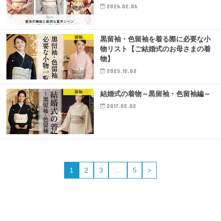
2026.02.06
留袖
黒留袖・色留袖を着る際に必要な小
物リスト【ご結婚式のお母さまの着
物】
2025.12.02
留袖
結婚式の着物～黒留袖・色留袖編～
2017.02.02
1
2
3
…
5
>