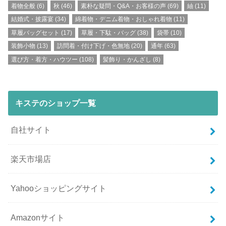
着物全般
(6)
秋
(46)
素朴な疑問・Q&A・お客様の声
(69)
紬
(11)
結婚式・披露宴
(34)
綿着物・デニム着物・おしゃれ着物
(11)
草履バッグセット
(17)
草履・下駄・バッグ
(38)
袋帯
(10)
装飾小物
(13)
訪問着・付け下げ・色無地
(20)
通年
(63)
選び方・着方・ハウツー
(108)
髪飾り・かんざし
(8)
キステのショップ一覧
自社サイト
楽天市場店
Yahooショッピングサイト
Amazonサイト