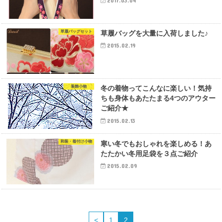
2017.03.04
草履バッグセット
草履バッグを大量に入荷しました♪
2015.02.19
装飾小物
冬の着物ってこんなに楽しい！気持
ちも身体もあたたまる4つのアウター
ご紹介★
2015.02.13
和装・着付け小物
寒い冬でもおしゃれを楽しめる！あ
たたかい冬用足袋を３点ご紹介
2015.02.09
<
1
2