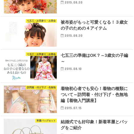
2015.08.20
七五三・お宮参り・お茶会
被布姿がもっと可愛くなる！３歳女
の子のための４アイテム
2015.08.20
七五三・お宮参り・お茶会
七五三の準備はOK？～3歳女の子編
～
2015.08.10
訪問着・付け下げ・色無地
着物初心者でも安心！着物の種類に
ついて～訪問着・付け下げ・色無地
編【着物入門講座】
2015.07.15
草履バッグセット
結婚式でも好印象！新着草履とバッ
グをご紹介