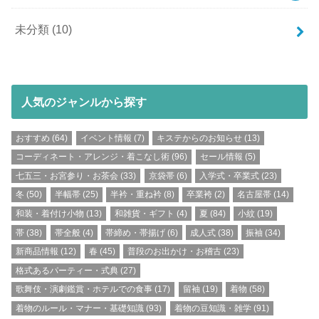
未分類
(10)
人気のジャンルから探す
おすすめ
(64)
イベント情報
(7)
キステからのお知らせ
(13)
コーディネート・アレンジ・着こなし術
(96)
セール情報
(5)
七五三・お宮参り・お茶会
(33)
京袋帯
(6)
入学式・卒業式
(23)
冬
(50)
半幅帯
(25)
半衿・重ね衿
(8)
卒業袴
(2)
名古屋帯
(14)
和装・着付け小物
(13)
和雑貨・ギフト
(4)
夏
(84)
小紋
(19)
帯
(38)
帯全般
(4)
帯締め・帯揚げ
(6)
成人式
(38)
振袖
(34)
新商品情報
(12)
春
(45)
普段のお出かけ・お稽古
(23)
格式あるパーティー・式典
(27)
歌舞伎・演劇鑑賞・ホテルでの食事
(17)
留袖
(19)
着物
(58)
着物のルール・マナー・基礎知識
(93)
着物の豆知識・雑学
(91)