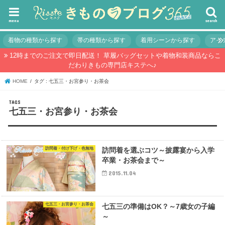
menu
search
着物の種類から探す
帯の種類から探す
着用シーンから探す
アイ
12時までのご注文で即日配送！ 草履バッグセットや着物和装商品ならこ
だわりきもの専門店キステへ♪
HOME
タグ : 七五三・お宮参り・お茶会
七五三・お宮参り・お茶会
訪問着・付け下げ・色無地
訪問着を選ぶコツ～披露宴から入学
卒業・お茶会まで～
2015.11.04
七五三・お宮参り・お茶会
七五三の準備はOK？～7歳女の子編
～