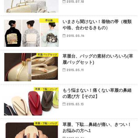
2015.07.10
帯全般
いまさら聞けない！着物の帯（種類
や格、合わせるきもの）
2015.05.14
草履バッグセット
草履台、バッグの素材のいろいろ(草
履バッグセット)
2015.05.11
草履・下駄・バッグ
もう悩まない！痛くない草履の鼻緒
の選び方【その2】
2015.03.13
草履・下駄・バッグ
草履、下駄…鼻緒が痛い、きつい！
お悩みの方へ1