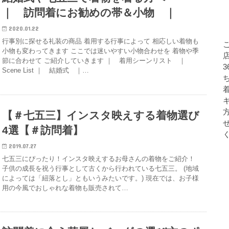
｜ 訪問着にお勧めの帯＆小物 ｜
2020.01.22
行事別に探せる礼装の商品 着用する行事によって 相応しい着物も
小物も変わってきます ここでは迷いやすい小物合わせを 着物や季
店
節に合わせて ご紹介していきます ｜ 着用シーンリスト ｜
Scene List ｜ 結婚式 ｜…
【＃七五三】インスタ映えする着物選び
4選【＃訪問着】
2019.07.27
七五三にぴったり！インスタ映えするお母さんの着物をご紹介！
子供の成長を祝う行事として古くから行われている七五三。 (地域
によっては「紐落とし」ともいうみたいです。) 現在では、お子様
用の今風でおしゃれな着物も販売されて…