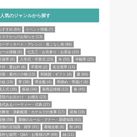
人気のジャンルから探す
おすすめ
(64)
イベント情報
(7)
キステからのお知らせ
(13)
コーディネート・アレンジ・着こなし術
(96)
セール情報
(5)
七五三・お宮参り・お茶会
(33)
京袋帯
(6)
入学式・卒業式
(23)
冬
(50)
半幅帯
(25)
半衿・重ね衿
(8)
卒業袴
(2)
名古屋帯
(14)
和装・着付け小物
(13)
和雑貨・ギフト
(4)
夏
(84)
小紋
(19)
帯
(38)
帯全般
(4)
帯締め・帯揚げ
(6)
成人式
(38)
振袖
(34)
新商品情報
(12)
春
(45)
普段のお出かけ・お稽古
(23)
格式あるパーティー・式典
(27)
歌舞伎・演劇鑑賞・ホテルでの食事
(17)
留袖
(19)
着物
(58)
着物のルール・マナー・基礎知識
(93)
着物の豆知識・雑学
(91)
着物全般
(6)
秋
(46)
素朴な疑問・Q&A・お客様の声
(69)
紬
(11)