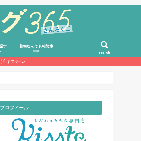
探す
着物なんでも相談室
N
IDEA
search
門店キステへ♪
コーディネート・アレンジ術
選び方・着方・ハウツー
着物の豆知識・雑学
着物のルール・マナー・基礎知識
素朴な疑問・Q&A・お客様の声
プロフィール