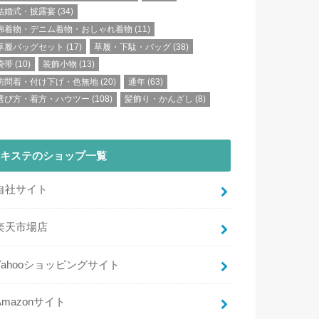
結婚式・披露宴
(34)
綿着物・デニム着物・おしゃれ着物
(11)
草履バッグセット
(17)
草履・下駄・バッグ
(38)
袋帯
(10)
装飾小物
(13)
訪問着・付け下げ・色無地
(20)
通年
(63)
選び方・着方・ハウツー
(108)
髪飾り・かんざし
(8)
キステのショップ一覧
自社サイト
楽天市場店
Yahooショッピングサイト
Amazonサイト