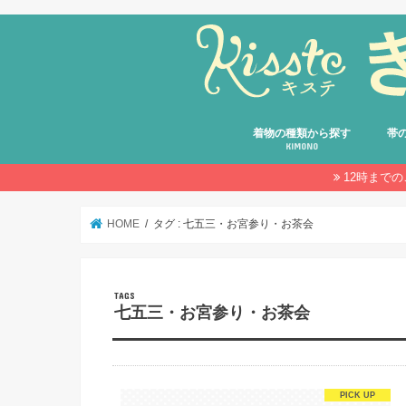
着物の種類から探す
帯
KIMONO
12時まで
留袖
振袖
訪問着・付け下げ・色無地
小紋
紬
綿着物・デニム着物・おしゃれ
浴衣
卒業袴
その他の着物
袋帯
名古
京袋
半幅
その
HOME
タグ : 七五三・お宮参り・お茶会
七五三・お宮参り・お茶会