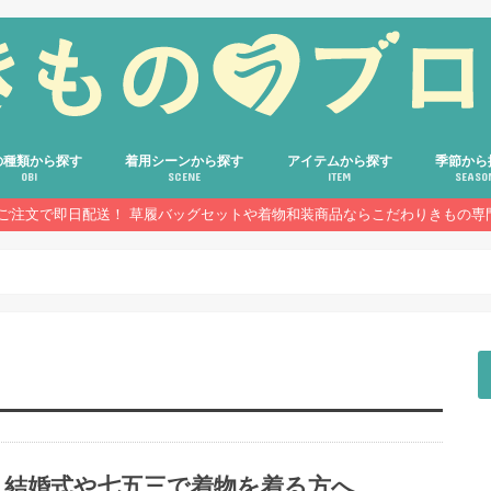
の種類から探す
着用シーンから探す
アイテムから探す
季節から
OBI
SCENE
ITEM
SEASO
のご注文で即日配送！ 草履バッグセットや着物和装商品ならこだわりきもの専
着物
屋帯
帯
帯
他の帯
結婚式・披露宴
格式あるパーティー・式典
成人式
入学式・卒業式
七五三・お宮参り・お茶会
歌舞伎・演劇鑑賞・ホテルでの食事
普段のお出かけ・お稽古
花火大会・お祭り
着物
浴衣
帯
草履バッグセット
草履・下駄・バッグ
帯締め・帯揚げ
半衿・重ね衿
髪飾り・かんざし
装飾小物
和装・着付け小物
和雑貨・ギフト
通年
春
夏
秋
冬
結婚式や七五三で着物を着る方へ