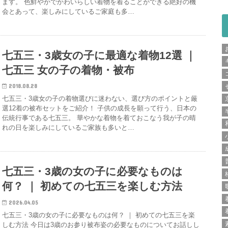
ます。 色鮮やかでかわいらしい着物を着ることができる絶好の機
会とあって、楽しみにしているご家庭も多…
七五三・3歳女の子に最適な着物12選 ｜
七五三 女の子の着物・被布
2018.08.28
七五三・3歳女の子の着物選びに迷わない、選び方のポイントと厳
選12着の被布セットをご紹介！ 子供の成長を願って行う、日本の
伝統行事である七五三。 華やかな着物を着ておこなう我が子の晴
れの日を楽しみにしているご家族も多いと…
七五三・3歳の女の子に必要なものは
何？ ｜ 初めての七五三を楽しむ方法
2026.04.05
七五三・3歳の女の子に必要なものは何？ ｜ 初めての七五三を楽
しむ方法 今日は3歳のお参り被布姿の必要なものについてお話しし