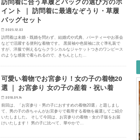
訪問着に合う草履とバッグの選び方のポ
イント ｜ 訪問着に最適なぞうり・草履
バッグセット
2025.12.03
訪問着は未婚・既婚を問わず、結婚式や式典、パーティーやお茶会
などで活躍する便利な着物です。 黒留袖や色留袖に次ぐ準礼装で
すが、洋服で例えるならクラシカルなジャケットつきのワンピース
のような感覚で着られるので、きちんとした…
可愛い着物でお宮参り！女の子の着物20
選 ｜ お宮参り 女の子の産着・祝い着
2018.09.14
前回は、「お宮参り・男の子におすすめの着物20選」と題しまし
て、男の子の赤ちゃんがお宮参りで着用する着物を厳選してご紹介
いたしました。 そして今回は、お宮参りの着物・女の子版をお届
けいたします！ 男の子に比べて、華やかで…