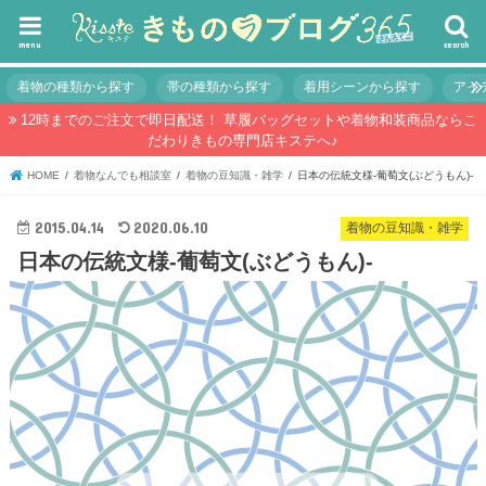
menu
search
着物の種類から探す
帯の種類から探す
着用シーンから探す
アイ
12時までのご注文で即日配送！ 草履バッグセットや着物和装商品ならこ
だわりきもの専門店キステへ♪
HOME
着物なんでも相談室
着物の豆知識・雑学
日本の伝統文様-葡萄文(ぶどうもん)-
2015.04.14
2020.06.10
着物の豆知識・雑学
日本の伝統文様-葡萄文(ぶどうもん)-