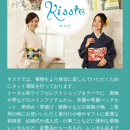
キステでは、着物をより身近に楽しんでいただくため
にネット通販を行っております。
トータル和ライフセレクトショップをテーマに、着物
や帯などのメインアイテムから、草履や草履バッグセ
ット、帯締め・帯揚げ・髪飾りなどの装飾小物、ご着
用の時にお使いいただく着付け小物やギフトに最適な
和雑貨、結婚式や成人式・行事ごとなどに便利な着物
レンタルなど、定番品から一点もの、レンタル品まで