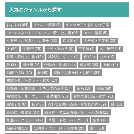
人気のジャンルから探す
おすすめ
(64)
イベント情報
(7)
キステからのお知らせ
(13)
コーディネート・アレンジ・着こなし術
(96)
セール情報
(5)
七五三・お宮参り・お茶会
(33)
京袋帯
(6)
入学式・卒業式
(23)
冬
(50)
半幅帯
(25)
半衿・重ね衿
(8)
卒業袴
(2)
名古屋帯
(14)
和装・着付け小物
(13)
和雑貨・ギフト
(4)
夏
(84)
小紋
(19)
帯
(38)
帯全般
(4)
帯締め・帯揚げ
(6)
成人式
(38)
振袖
(34)
新商品情報
(12)
春
(45)
普段のお出かけ・お稽古
(23)
格式あるパーティー・式典
(27)
歌舞伎・演劇鑑賞・ホテルでの食事
(17)
留袖
(19)
着物
(58)
着物のルール・マナー・基礎知識
(93)
着物の豆知識・雑学
(91)
着物全般
(6)
秋
(46)
素朴な疑問・Q&A・お客様の声
(69)
紬
(11)
結婚式・披露宴
(34)
綿着物・デニム着物・おしゃれ着物
(11)
草履バッグセット
(17)
草履・下駄・バッグ
(38)
袋帯
(10)
装飾小物
(13)
訪問着・付け下げ・色無地
(20)
通年
(63)