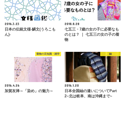
2016.3.23
2018.8.28
日本の伝統文様-鱗文(うろこも
七五三・7歳の女の子に必要なも
ん)-
のとは？ ｜ 七五三の女の子の着
物
着物の豆知識・雑学
紬
2016.4.26
2016.1.20
加賀友禅～「染め」の魅力～
日本全国紬の違いについてPart
2~北は岐阜、南は沖縄まで~