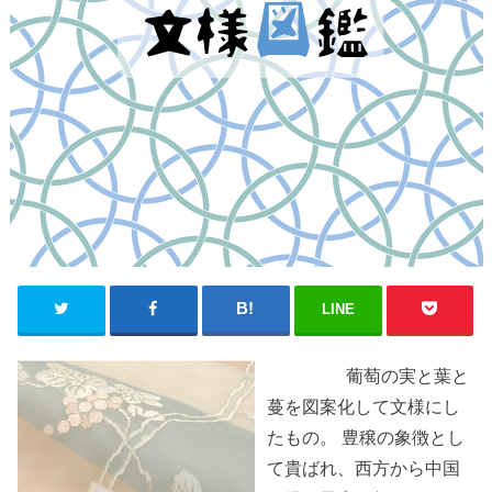
LINE
葡萄の実と葉と
蔓を図案化して文様にし
たもの。 豊穣の象徴とし
て貴ばれ、西方から中国