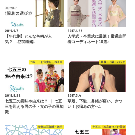
2019.9.7
2017.1.26
【年代別】どんな色柄が人
入学式・卒業式に最適！厳選訪問
気？ -訪問着編-
着コーディネート10選♪
七五三・お宮参り・お茶会
草履・下駄・バッグ
2018.8.22
2017.3.4
七五三の意味や由来は？ ｜ 七五
草履、下駄…鼻緒が痛い、きつ
三を迎える男の子・女の子の豆知
い！お悩みの方へ1
識
着物の豆知識・雑学
七五三・お宮参り・お茶会