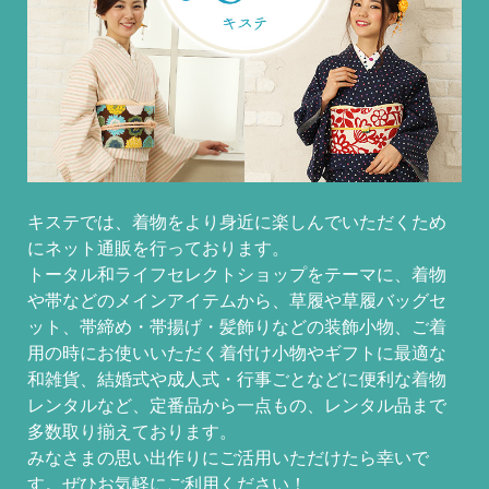
キステでは、着物をより身近に楽しんでいただくため
にネット通販を行っております。
トータル和ライフセレクトショップをテーマに、着物
や帯などのメインアイテムから、草履や草履バッグセ
ット、帯締め・帯揚げ・髪飾りなどの装飾小物、ご着
用の時にお使いいただく着付け小物やギフトに最適な
和雑貨、結婚式や成人式・行事ごとなどに便利な着物
レンタルなど、定番品から一点もの、レンタル品まで
多数取り揃えております。
みなさまの思い出作りにご活用いただけたら幸いで
す。ぜひお気軽にご利用ください！