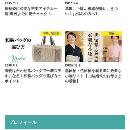
2015.11.9
2017.3.4
振袖姿に必要な主要アイテム一
草履、下駄…鼻緒が痛い、きつ
覧-当日までに要チェック！-
い！お悩みの方へ1
和装小物全般
留袖
2018.9.7
2025.12.2
着物は合わせるバッグで一層ステ
黒留袖・色留袖を着る際に必要な
キになる！和装バッグの選び方の
小物リスト【ご結婚式のお母さま
ポイント
の着物】
プロフィール