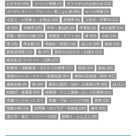
おすすめ
(64)
イベント情報
(7)
キステからのお知らせ
(13)
コーディネート・アレンジ・着こなし術
(96)
セール情報
(5)
七五三・お宮参り・お茶会
(33)
京袋帯
(6)
入学式・卒業式
(23)
冬
(50)
半幅帯
(25)
半衿・重ね衿
(8)
卒業袴
(2)
名古屋帯
(14)
和装・着付け小物
(13)
和雑貨・ギフト
(4)
夏
(84)
小紋
(19)
帯
(38)
帯全般
(4)
帯締め・帯揚げ
(6)
成人式
(38)
振袖
(34)
新商品情報
(12)
春
(45)
普段のお出かけ・お稽古
(23)
格式あるパーティー・式典
(27)
歌舞伎・演劇鑑賞・ホテルでの食事
(17)
留袖
(19)
着物
(58)
着物のルール・マナー・基礎知識
(93)
着物の豆知識・雑学
(91)
着物全般
(6)
秋
(46)
素朴な疑問・Q&A・お客様の声
(69)
紬
(11)
結婚式・披露宴
(34)
綿着物・デニム着物・おしゃれ着物
(11)
草履バッグセット
(17)
草履・下駄・バッグ
(38)
袋帯
(10)
装飾小物
(13)
訪問着・付け下げ・色無地
(20)
通年
(63)
選び方・着方・ハウツー
(108)
髪飾り・かんざし
(8)