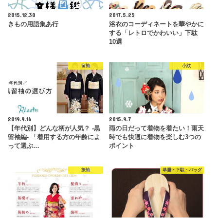
2015.12.30
2017.5.25
きもの用語集あ行
浴衣のコーディネートを華やかに
する「レトロでかわいい」下駄
10選
留袖
小紋
2019.9.16
2015.9.7
【年代別】どんな柄が人気？ -黒
雨の日だって着物を着たい！雨天
留袖編- 「着用する方の年齢によ
時でも快適に着物を楽しむ3つの
って選ぶ…
ポイント
振袖
草履・下駄・バッグ