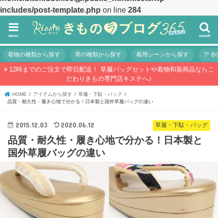
includes/post-template.php
on line
284
menu
search
着物の種類から探す
帯の種類から探す
着用シーンから探す
アイ
12時までのご注文で即日配送！ 草履バッグセットや着物和装商品ならこ
だわりきもの専門店キステへ♪
HOME
アイテムから探す
草履・下駄・バッグ
品質・耐久性・履き心地で分かる！日本製と国外草履バッグの違い
2015.12.03
2020.06.12
草履・下駄・バッグ
品質・耐久性・履き心地で分かる！日本製と
国外草履バッグの違い