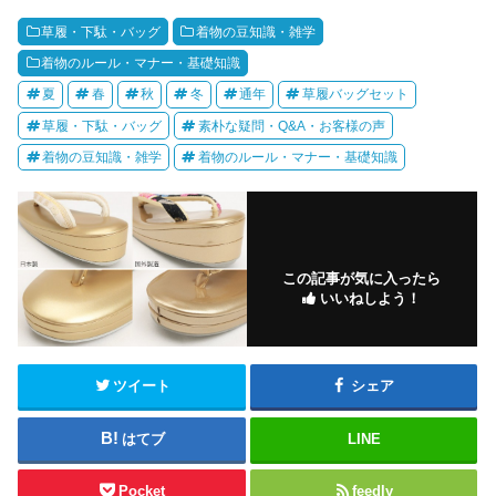
草履・下駄・バッグ
着物の豆知識・雑学
着物のルール・マナー・基礎知識
夏
春
秋
冬
通年
草履バッグセット
草履・下駄・バッグ
素朴な疑問・Q&A・お客様の声
着物の豆知識・雑学
着物のルール・マナー・基礎知識
この記事が気に入ったら
いいねしよう！
ツイート
シェア
はてブ
LINE
Pocket
feedly