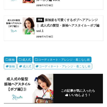
2018年9月10日
振袖姿を可愛くするボブヘアアレンジ
｜ 成人式の髪型・振袖ヘアスタイル～ボブ編
vol.1
2018年9月10日
振袖
成人式
コーディネート・アレンジ・着こなし術
振袖
成人式
コーディネート・アレンジ・着こなし術
この記事が気に入ったら
いいねしよう！