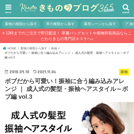
menu
search
着物の種類から探す
帯の種類から探す
着用シーンから探す
アイ
12時までのご注文で即日配送！ 草履バッグセットや着物和装商品ならこ
だわりきもの専門店キステへ♪
HOME
着物の種類から探す
振袖
ボブだから可愛い！振袖に合う編み込みアレンジ ｜ 成人式の髪型・振袖ヘアスタイル～ボブ
編 vol.3
2018.09.10
2021.11.04
振袖
ボブだから可愛い！振袖に合う編み込みアレ
ンジ ｜ 成人式の髪型・振袖ヘアスタイル～ボ
ブ編 vol.3