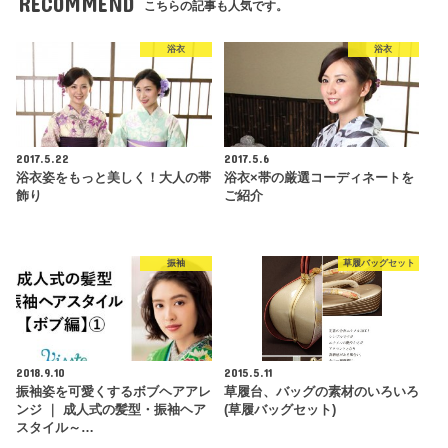
RECOMMEND
こちらの記事も人気です。
浴衣
浴衣
2017.5.22
2017.5.6
浴衣姿をもっと美しく！大人の帯
浴衣×帯の厳選コーディネートを
飾り
ご紹介
振袖
草履バッグセット
2018.9.10
2015.5.11
振袖姿を可愛くするボブヘアアレ
草履台、バッグの素材のいろいろ
ンジ ｜ 成人式の髪型・振袖ヘア
(草履バッグセット)
スタイル～…