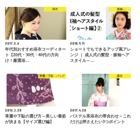
浴衣
振袖
2017.5.6
2018.9.11
年代別おすすめ浴衣コーディネー
ショートでもできるアップ風アレ
ト【20代・30代・40代の方向
ンジ ｜ 成人式の髪型・振袖ヘア
け！厳選浴…
スタイル～…
草履・下駄・バッグ
浴衣
2015.3.28
2017.4.28
草履や下駄の選び方～美しい着姿
パステル系浴衣の帯合わせ～これ
が決まる【サイズ選び編】
だけは押さえたい3つポイント