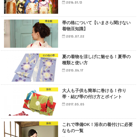
2016.01.13
帯全般
帯の格について【いまさら聞けない
着物豆知識】
2015.07.22
その他の帯
夏の着物を涼しげに魅せる！夏帯の
種類と使い方
2015.06.17
浴衣
大人も子供も簡単に巻ける！作り
帯・結び帯の付け方とポイント
2017.05.05
浴衣
これで準備OK！浴衣の着付けに必要
なもの一覧