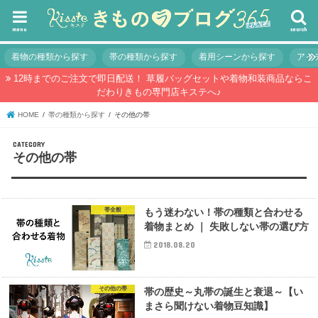
menu
search
着物の種類から探す
帯の種類から探す
着用シーンから探す
アイ
12時までのご注文で即日配送！ 草履バッグセットや着物和装商品ならこ
だわりきもの専門店キステへ♪
HOME
帯の種類から探す
その他の帯
その他の帯
帯全般
もう迷わない！帯の種類と合わせる
着物まとめ ｜ 失敗しない帯の選び方
2018.08.20
その他の帯
帯の歴史～丸帯の誕生と衰退～【い
まさら聞けない着物豆知識】