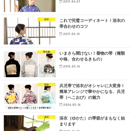
2017.04.27
浴衣
これで完璧コーディネート！浴衣の
帯合わせのコツ
2017.05.15
帯全般
いまさら聞けない！着物の帯（種類
や格、合わせるきもの）
2015.05.14
浴衣
兵児帯で浴衣がオシャレに大変身！
簡単アレンジで華やかになる、兵児
帯（へこおび）の魅力
2026.02.16
浴衣
浴衣（ゆかた）の季節がまもなく始
まります