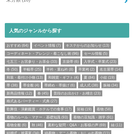
人気のジャンルから探す
おすすめ
(64)
イベント情報
(7)
キステからのお知らせ
(13)
コーディネート・アレンジ・着こなし術
(96)
セール情報
(5)
七五三・お宮参り・お茶会
(33)
京袋帯
(6)
入学式・卒業式
(23)
冬
(50)
半幅帯
(25)
半衿・重ね衿
(8)
卒業袴
(2)
名古屋帯
(14)
和装・着付け小物
(13)
和雑貨・ギフト
(4)
夏
(84)
小紋
(19)
帯
(38)
帯全般
(4)
帯締め・帯揚げ
(6)
成人式
(38)
振袖
(34)
新商品情報
(12)
春
(45)
普段のお出かけ・お稽古
(23)
格式あるパーティー・式典
(27)
歌舞伎・演劇鑑賞・ホテルでの食事
(17)
留袖
(19)
着物
(58)
着物のルール・マナー・基礎知識
(93)
着物の豆知識・雑学
(91)
着物全般
(6)
秋
(46)
素朴な疑問・Q&A・お客様の声
(69)
紬
(11)
結婚式・披露宴
(34)
綿着物・デニム着物・おしゃれ着物
(11)