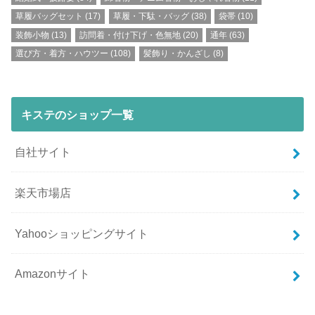
草履バッグセット
(17)
草履・下駄・バッグ
(38)
袋帯
(10)
装飾小物
(13)
訪問着・付け下げ・色無地
(20)
通年
(63)
選び方・着方・ハウツー
(108)
髪飾り・かんざし
(8)
キステのショップ一覧
自社サイト
楽天市場店
Yahooショッピングサイト
Amazonサイト