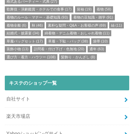
格式あるパーティー・式典
(27)
歌舞伎・演劇鑑賞・ホテルでの食事
(17)
留袖
(19)
着物
(58)
着物のルール・マナー・基礎知識
(93)
着物の豆知識・雑学
(91)
着物全般
(6)
秋
(46)
素朴な疑問・Q&A・お客様の声
(69)
紬
(11)
結婚式・披露宴
(34)
綿着物・デニム着物・おしゃれ着物
(11)
草履バッグセット
(17)
草履・下駄・バッグ
(38)
袋帯
(10)
装飾小物
(13)
訪問着・付け下げ・色無地
(20)
通年
(63)
選び方・着方・ハウツー
(108)
髪飾り・かんざし
(8)
キステのショップ一覧
自社サイト
楽天市場店
Yahooショッピングサイト