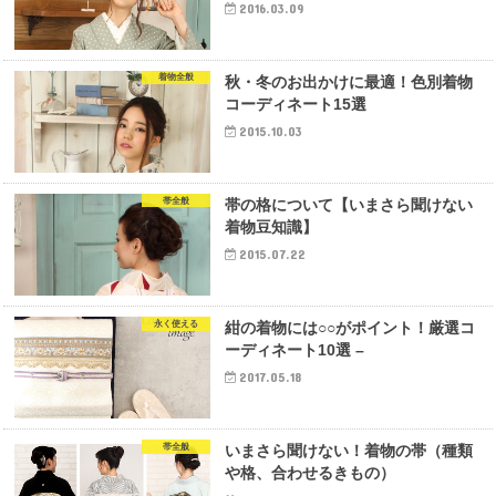
2016.03.09
着物全般
秋・冬のお出かけに最適！色別着物
コーディネート15選
2015.10.03
帯全般
帯の格について【いまさら聞けない
着物豆知識】
2015.07.22
永く使える
紺の着物には○○がポイント！厳選コ
ーディネート10選 –
2017.05.18
帯全般
いまさら聞けない！着物の帯（種類
や格、合わせるきもの）