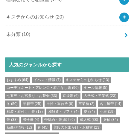
キステからのお知らせ
(20)
未分類
(10)
人気のジャンルから探す
おすすめ
(64)
イベント情報
(7)
キステからのお知らせ
(13)
コーディネート・アレンジ・着こなし術
(96)
セール情報
(5)
七五三・お宮参り・お茶会
(33)
京袋帯
(6)
入学式・卒業式
(23)
冬
(50)
半幅帯
(25)
半衿・重ね衿
(8)
卒業袴
(2)
名古屋帯
(14)
和装・着付け小物
(13)
和雑貨・ギフト
(4)
夏
(84)
小紋
(19)
帯
(38)
帯全般
(4)
帯締め・帯揚げ
(6)
成人式
(38)
振袖
(34)
新商品情報
(12)
春
(45)
普段のお出かけ・お稽古
(23)