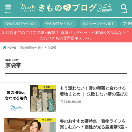
menu
search
着物の種類から探す
帯の種類から探す
着用シーンから探す
アイ
12時までのご注文で即日配送！ 草履バッグセットや着物和装商品ならこ
だわりきもの専門店キステへ♪
HOME
帯の種類から探す
京袋帯
京袋帯
帯全般
もう迷わない！帯の種類と合わせる
着物まとめ ｜ 失敗しない帯の選び方
2018.08.20
名古屋帯
春のおすすめ帯特集！着物ライフを
楽しむ方へ＊個性が光る厳選帯5選～