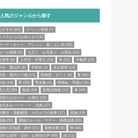
人気のジャンルから探す
おすすめ
(64)
イベント情報
(7)
キステからのお知らせ
(13)
コーディネート・アレンジ・着こなし術
(96)
セール情報
(5)
七五三・お宮参り・お茶会
(33)
京袋帯
(6)
入学式・卒業式
(23)
冬
(50)
半幅帯
(25)
半衿・重ね衿
(8)
卒業袴
(2)
名古屋帯
(14)
和装・着付け小物
(13)
和雑貨・ギフト
(4)
夏
(84)
小紋
(19)
帯
(38)
帯全般
(4)
帯締め・帯揚げ
(6)
成人式
(38)
振袖
(34)
新商品情報
(12)
春
(45)
普段のお出かけ・お稽古
(23)
格式あるパーティー・式典
(27)
歌舞伎・演劇鑑賞・ホテルでの食事
(17)
留袖
(19)
着物
(58)
着物のルール・マナー・基礎知識
(93)
着物の豆知識・雑学
(91)
着物全般
(6)
秋
(46)
素朴な疑問・Q&A・お客様の声
(69)
紬
(11)