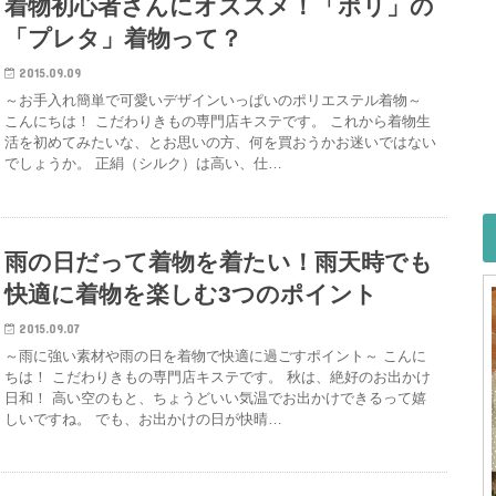
着物初心者さんにオススメ！「ポリ」の
「プレタ」着物って？
2015.09.09
～お手入れ簡単で可愛いデザインいっぱいのポリエステル着物～
こんにちは！ こだわりきもの専門店キステです。 これから着物生
活を初めてみたいな、とお思いの方、何を買おうかお迷いではない
でしょうか。 正絹（シルク）は高い、仕…
雨の日だって着物を着たい！雨天時でも
快適に着物を楽しむ3つのポイント
2015.09.07
～雨に強い素材や雨の日を着物で快適に過ごすポイント～ こんに
ちは！ こだわりきもの専門店キステです。 秋は、絶好のお出かけ
日和！ 高い空のもと、ちょうどいい気温でお出かけできるって嬉
しいですね。 でも、お出かけの日が快晴…