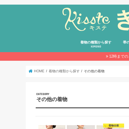
着物の種類から探す
帯
KIMONO
12時まで
留袖
振袖
訪問着・付け下げ・色無地
小紋
紬
綿着物・デニム着物・おしゃれ
浴衣
卒業袴
その他の着物
袋帯
名古
京袋
半幅
その
HOME
着物の種類から探す
その他の着物
その他の着物
着物全般