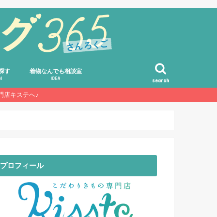
探す
着物なんでも相談室
N
IDEA
search
門店キステへ♪
コーディネート・アレンジ術
選び方・着方・ハウツー
着物の豆知識・雑学
着物のルール・マナー・基礎知識
素朴な疑問・Q&A・お客様の声
プロフィール