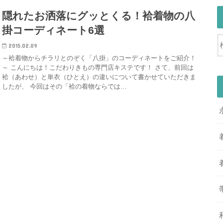
隠れたお洒落にグッとくる！袷着物の八
掛コーディネート6選
2015.02.09
～袷着物からチラリとのぞく「八掛」のコーディネートをご紹介！
～ こんにちは！こだわりきもの専門店キステです！ さて、前回は
袷（あわせ）と単衣（ひとえ）の違いについて書かせていただきま
したが、 今回はその「袷の着物ならでは…