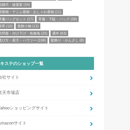
結婚式・披露宴
(34)
綿着物・デニム着物・おしゃれ着物
(11)
草履バッグセット
(17)
草履・下駄・バッグ
(38)
袋帯
(10)
装飾小物
(13)
訪問着・付け下げ・色無地
(20)
通年
(63)
選び方・着方・ハウツー
(108)
髪飾り・かんざし
(8)
キステのショップ一覧
自社サイト
楽天市場店
Yahooショッピングサイト
Amazonサイト