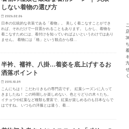
しない着物の選び方
2026.02.06
日本の伝統的な衣装である「着物」。 美しく着こなすことができ
れば、それだけで一目置かれることもあります。 しかし、着物を
店
着こなすためには、着付けを知っていればよいというわけではあり
ません。 着物には「格」という観点から様…
半衿、襦袢、八掛…着姿を底上げするお
洒落ポイント
2015.10.09
こんにちは！ こだわりきもの専門店です。 紅葉シーズンに入って
きましたね！ この時期しか楽しめない、色とりどりの木々たち。
イチョウや紅葉など種類も豊富で、紅葉が楽しめるのも日本ならで
はですね。 いつもの洋服とは違う、着…