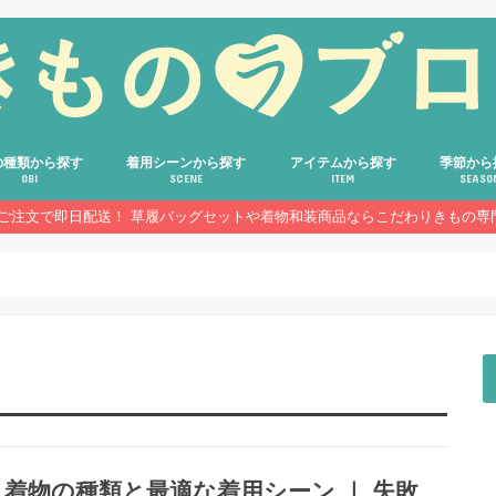
の種類から探す
着用シーンから探す
アイテムから探す
季節から
OBI
SCENE
ITEM
SEASO
のご注文で即日配送！ 草履バッグセットや着物和装商品ならこだわりきもの専
着物
屋帯
帯
帯
他の帯
結婚式・披露宴
格式あるパーティー・式典
成人式
入学式・卒業式
七五三・お宮参り・お茶会
歌舞伎・演劇鑑賞・ホテルでの食事
普段のお出かけ・お稽古
花火大会・お祭り
着物
浴衣
帯
草履バッグセット
草履・下駄・バッグ
帯締め・帯揚げ
半衿・重ね衿
髪飾り・かんざし
装飾小物
和装・着付け小物
和雑貨・ギフト
通年
春
夏
秋
冬
着物の種類と最適な着用シーン ｜ 失敗