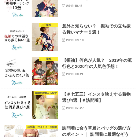
2019.10.15
振袖
意外と知らない？ 振袖での立ち振
る舞いマナー５選！
2019.09.30
振袖
【振袖】何色が人気？ 2019年の流
行色と2020年の人気色予想！
2019.08.19
着物の種類から探す
【＃七五三】インスタ映えする着物
選び4選【＃訪問着】
2019.07.27
訪問着・付け下げ・色無地
訪問着に合う草履とバッグの選び方
のポイント ｜ 訪問着に最適なぞう