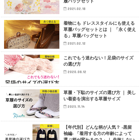
履バッグセット
2021.02.18
永く使える
着物にも ドレススタイルにも使える
草履バッグセットとは ｜ 「永く使え
る」草履バッグセット
2021.02.12
着物全般
これでもう迷わない！足袋のサイズ
の選び方
2020.08.12
和装小物全般
草履・下駄のサイズの選び方 ｜ 美し
い着姿を演出する草履サイズ
2025.11.14
留袖
【年代別】どんな柄が人気？ -黒留
袖編- 「着用する方の年齢によって
選ぶ柄が変わるの？」｜ 失敗しない