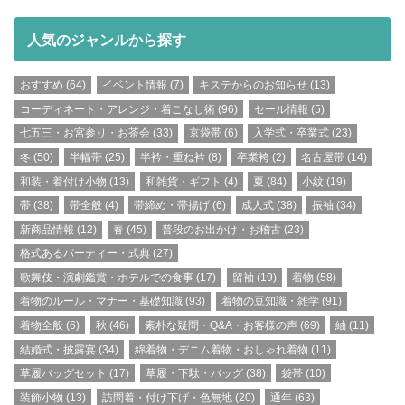
人気のジャンルから探す
おすすめ
(64)
イベント情報
(7)
キステからのお知らせ
(13)
コーディネート・アレンジ・着こなし術
(96)
セール情報
(5)
七五三・お宮参り・お茶会
(33)
京袋帯
(6)
入学式・卒業式
(23)
冬
(50)
半幅帯
(25)
半衿・重ね衿
(8)
卒業袴
(2)
名古屋帯
(14)
和装・着付け小物
(13)
和雑貨・ギフト
(4)
夏
(84)
小紋
(19)
帯
(38)
帯全般
(4)
帯締め・帯揚げ
(6)
成人式
(38)
振袖
(34)
新商品情報
(12)
春
(45)
普段のお出かけ・お稽古
(23)
格式あるパーティー・式典
(27)
歌舞伎・演劇鑑賞・ホテルでの食事
(17)
留袖
(19)
着物
(58)
着物のルール・マナー・基礎知識
(93)
着物の豆知識・雑学
(91)
着物全般
(6)
秋
(46)
素朴な疑問・Q&A・お客様の声
(69)
紬
(11)
結婚式・披露宴
(34)
綿着物・デニム着物・おしゃれ着物
(11)
草履バッグセット
(17)
草履・下駄・バッグ
(38)
袋帯
(10)
装飾小物
(13)
訪問着・付け下げ・色無地
(20)
通年
(63)