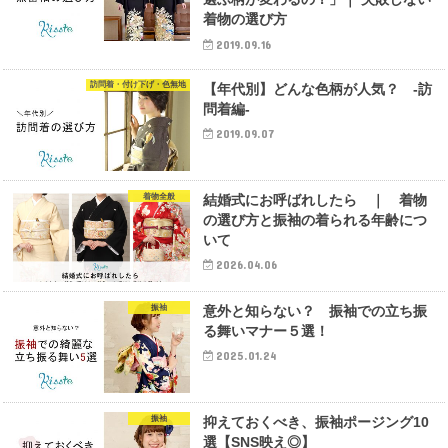
着物の選び方
2019.09.16
訪問着・付け下げ・色無地
【年代別】どんな色柄が人気？ -訪
問着編-
2019.09.07
着物全般
結婚式にお呼ばれしたら ｜ 着物
の選び方と振袖の着られる年齢につ
いて
2026.04.06
振袖
意外と知らない？ 振袖での立ち振
る舞いマナー５選！
2025.01.24
振袖
抑えておくべき、振袖ポージング10
選【SNS映え◎】