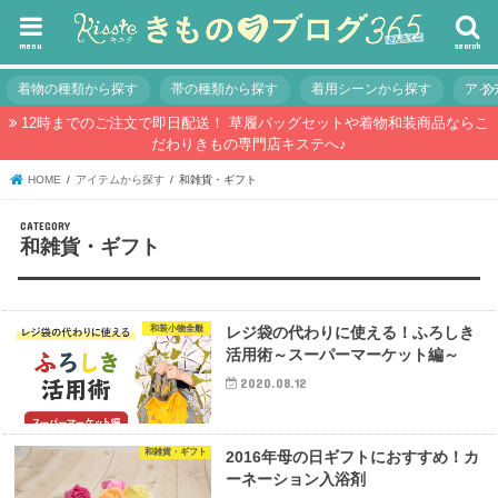
menu
search
着物の種類から探す
帯の種類から探す
着用シーンから探す
アイ
12時までのご注文で即日配送！ 草履バッグセットや着物和装商品ならこ
だわりきもの専門店キステへ♪
HOME
アイテムから探す
和雑貨・ギフト
和雑貨・ギフト
和装小物全般
レジ袋の代わりに使える！ふろしき
活用術～スーパーマーケット編～
2020.08.12
和雑貨・ギフト
2016年母の日ギフトにおすすめ！カ
ーネーション入浴剤