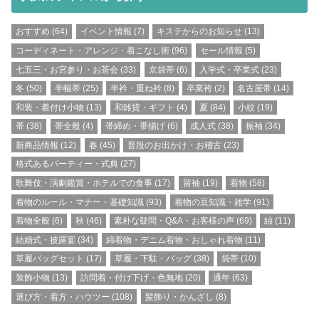
おすすめ
(64)
イベント情報
(7)
キステからのお知らせ
(13)
コーディネート・アレンジ・着こなし術
(96)
セール情報
(5)
七五三・お宮参り・お茶会
(33)
京袋帯
(6)
入学式・卒業式
(23)
冬
(50)
半幅帯
(25)
半衿・重ね衿
(8)
卒業袴
(2)
名古屋帯
(14)
和装・着付け小物
(13)
和雑貨・ギフト
(4)
夏
(84)
小紋
(19)
帯
(38)
帯全般
(4)
帯締め・帯揚げ
(6)
成人式
(38)
振袖
(34)
新商品情報
(12)
春
(45)
普段のお出かけ・お稽古
(23)
格式あるパーティー・式典
(27)
歌舞伎・演劇鑑賞・ホテルでの食事
(17)
留袖
(19)
着物
(58)
着物のルール・マナー・基礎知識
(93)
着物の豆知識・雑学
(91)
着物全般
(6)
秋
(46)
素朴な疑問・Q&A・お客様の声
(69)
紬
(11)
結婚式・披露宴
(34)
綿着物・デニム着物・おしゃれ着物
(11)
草履バッグセット
(17)
草履・下駄・バッグ
(38)
袋帯
(10)
装飾小物
(13)
訪問着・付け下げ・色無地
(20)
通年
(63)
選び方・着方・ハウツー
(108)
髪飾り・かんざし
(8)