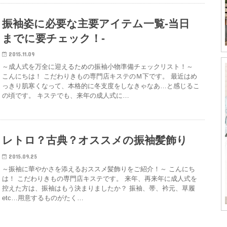
振袖姿に必要な主要アイテム一覧-当日
までに要チェック！-
2015.11.09
～成人式を万全に迎えるための振袖小物準備チェックリスト！～
こんにちは！ こだわりきもの専門店キステのＭ下です。 最近はめ
っきり肌寒くなって、本格的に冬支度をしなきゃなあ…と感じるこ
の頃です。 キステでも、来年の成人式に…
レトロ？古典？オススメの振袖髪飾り
2015.09.25
～振袖に華やかさを添えるおススメ髪飾りをご紹介！～ こんにち
は！ こだわりきもの専門店キステです。 来年、再来年に成人式を
控えた方は、振袖はもう決まりましたか？ 振袖、帯、衿元、草履
etc…用意するものがたく…