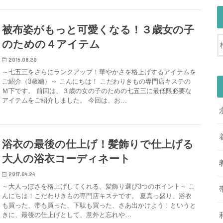
被布姿がもっと可愛くなる！３歳女の子
のための４アイテム
2015.08.20
～七五三をさらにランクアップ！華やかさを格上げするアイテムを
ご紹介（3歳編）～ こんにちは！ こだわりきもの専門店キステの
Ｍ下です。 前回は、３歳の女の子のための七五三に最低限必要な
アイテムをご紹介しました。 今回は、お…
浴衣の最後の仕上げ！髪飾りで仕上げる
大人の浴衣コーディネート
2017.04.24
～大人っぽさを格上げしてくれる、髪飾り選び3つのポイント～ こ
んにちは！こだわりきもの専門店キステです。 夏真っ盛り、浴衣
も買った、帯も買った、下駄も買った、さあ出かけよう！というと
きに、最後の仕上げとして、意外と忘れや…