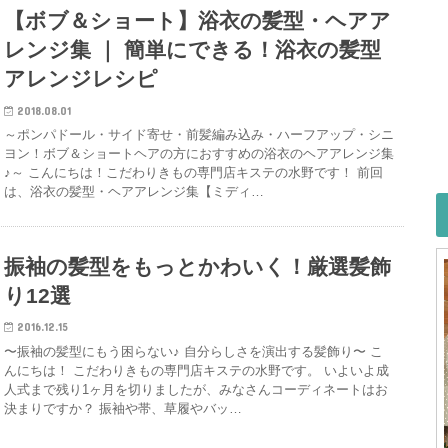
【ボブ＆ショート】浴衣の髪型・ヘアア
レンジ集 ｜ 簡単にできる！浴衣の髪型
アレンジレシピ
2018.08.01
～ポンパドール・サイド寄せ・前髪編み込み・ハーフアップ・シニ
ヨン！ボブ＆ショートヘアの方におすすめの浴衣のヘアアレンジ集
♪～ こんにちは！こだわりきもの専門店キステの水野です！ 前回
は、浴衣の髪型・ヘアアレンジ集【ミディ…
振袖の髪型をもっとかわいく！厳選髪飾
り12選
2016.12.15
〜振袖の髪型にもう困らない♪ 自分らしさを演出する髪飾り〜 こ
んにちは！ こだわりきもの専門店キステの水野です。 いよいよ成
人式まで残り1ヶ月を切りましたが、みなさんコーディネートはお
決まりですか？ 振袖や帯、草履やバッ…