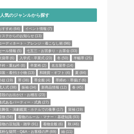
人気のジャンルから探す
おすすめ
(64)
イベント情報
(7)
キステからのお知らせ
(13)
コーディネート・アレンジ・着こなし術
(96)
セール情報
(5)
七五三・お宮参り・お茶会
(33)
京袋帯
(6)
入学式・卒業式
(23)
冬
(50)
半幅帯
(25)
半衿・重ね衿
(8)
卒業袴
(2)
名古屋帯
(14)
和装・着付け小物
(13)
和雑貨・ギフト
(4)
夏
(84)
小紋
(19)
帯
(38)
帯全般
(4)
帯締め・帯揚げ
(6)
成人式
(38)
振袖
(34)
新商品情報
(12)
春
(45)
普段のお出かけ・お稽古
(23)
格式あるパーティー・式典
(27)
歌舞伎・演劇鑑賞・ホテルでの食事
(17)
留袖
(19)
着物
(58)
着物のルール・マナー・基礎知識
(93)
着物の豆知識・雑学
(91)
着物全般
(6)
秋
(46)
素朴な疑問・Q&A・お客様の声
(69)
紬
(11)