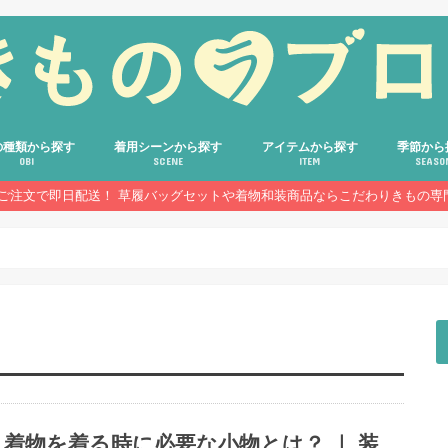
の種類から探す
着用シーンから探す
アイテムから探す
季節から
OBI
SCENE
ITEM
SEASO
のご注文で即日配送！ 草履バッグセットや着物和装商品ならこだわりきもの専
着物
屋帯
帯
帯
他の帯
結婚式・披露宴
格式あるパーティー・式典
成人式
入学式・卒業式
七五三・お宮参り・お茶会
歌舞伎・演劇鑑賞・ホテルでの食事
普段のお出かけ・お稽古
花火大会・お祭り
着物
浴衣
帯
草履バッグセット
草履・下駄・バッグ
帯締め・帯揚げ
半衿・重ね衿
髪飾り・かんざし
装飾小物
和装・着付け小物
和雑貨・ギフト
通年
春
夏
秋
冬
着物を着る時に必要な小物とは？ ｜ 装