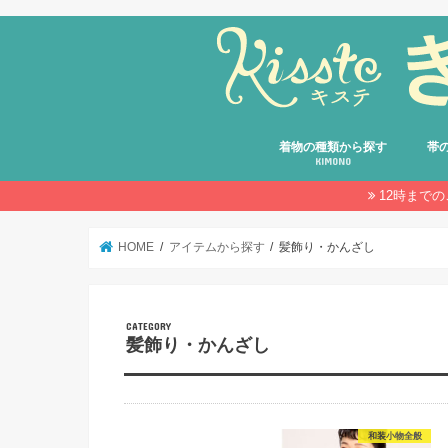
着物の種類から探す
帯
KIMONO
12時まで
留袖
振袖
訪問着・付け下げ・色無地
小紋
紬
綿着物・デニム着物・おしゃれ
浴衣
卒業袴
その他の着物
袋帯
名古
京袋
半幅
その
HOME
アイテムから探す
髪飾り・かんざし
髪飾り・かんざし
和装小物全般