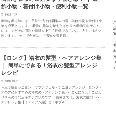
飾小物・着付け小物・便利小物一覧
2025.11.14
着物を着る時には、日常生活では馴染みの薄い装飾小物や着付け小
物を必要とします。 着物に興味を覚えたばかりの着物初心者さん
店
には、まだその用途や特徴を上手く理解できていない人もいるかと
思います。 そこで今回は、「着物を着る時…
【ロング】浴衣の髪型・ヘアアレンジ集
｜ 簡単にできる！浴衣の髪型アレンジ
レシピ
2018.08.01
～三つ編みシニヨン・ラプンツェル・シニヨンアレンジ！ロングヘ
アの方におすすめの浴衣のヘアアレンジ集♪～ こんにちは！こだわ
りきもの専門店キステの水野です！ 前回までは、浴衣の髪型・ヘ
アアレンジ集【ミディアム編】と【ボブ＆…