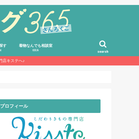
探す
着物なんでも相談室
N
IDEA
search
門店キステへ♪
コーディネート・アレンジ術
選び方・着方・ハウツー
着物の豆知識・雑学
着物のルール・マナー・基礎知識
素朴な疑問・Q&A・お客様の声
プロフィール