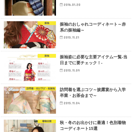
2016.01.20
振袖
振袖のおしゃれコーディネート～赤
系の振袖編～
2015.11.21
振袖
振袖姿に必要な主要アイテム一覧-当
日までに要チェック！-
2015.11.09
訪問着・付け下げ・色無地
訪問着を選ぶコツ～披露宴から入学
卒業・お茶会まで～
2015.11.04
着物全般
秋・冬のお出かけに最適！色別着物
コーディネート15選