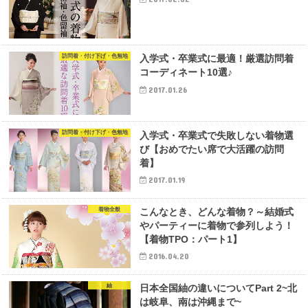
訪問着・付け下げ・色無地
入学式・卒業式に最適！厳選訪問着
コーディネート10選♪
2017.01.26
訪問着・付け下げ・色無地
入学式・卒業式で失敗しない着物選
び【おめでたい席で大活躍の訪問
着】
2017.01.19
着物全般
こんなとき、どんな着物？～結婚式
やパーティーに着物で参列しよう！
【着物TPO：パート1】
2016.04.20
紬
日本全国紬の違いについてPart 2~北
は岐阜、南は沖縄まで~