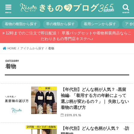
menu
search
着物の種類から探す
帯の種類から探す
着用シーンから探す
アイ
12時までのご注文で即日配送！ 草履バッグセットや着物和装商品ならこ
だわりきもの専門店キステへ♪
HOME
アイテムから探す
着物
着物
留袖
【年代別】どんな柄が人気？ -黒留
袖編- 「着用する方の年齢によって
選ぶ柄が変わるの？」｜ 失敗しない
着物の選び方
2019.09.16
訪問着・付け下げ・色無地
【年代別】どんな色柄が人気？ -訪