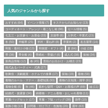
人気のジャンルから探す
おすすめ
(64)
イベント情報
(7)
キステからのお知らせ
(13)
コーディネート・アレンジ・着こなし術
(96)
セール情報
(5)
七五三・お宮参り・お茶会
(33)
京袋帯
(6)
入学式・卒業式
(23)
冬
(50)
半幅帯
(25)
半衿・重ね衿
(8)
卒業袴
(2)
名古屋帯
(14)
和装・着付け小物
(13)
和雑貨・ギフト
(4)
夏
(84)
小紋
(19)
帯
(38)
帯全般
(4)
帯締め・帯揚げ
(6)
成人式
(38)
振袖
(34)
新商品情報
(12)
春
(45)
普段のお出かけ・お稽古
(23)
格式あるパーティー・式典
(27)
歌舞伎・演劇鑑賞・ホテルでの食事
(17)
留袖
(19)
着物
(58)
着物のルール・マナー・基礎知識
(93)
着物の豆知識・雑学
(91)
着物全般
(6)
秋
(46)
素朴な疑問・Q&A・お客様の声
(69)
紬
(11)
結婚式・披露宴
(34)
綿着物・デニム着物・おしゃれ着物
(11)
草履バッグセット
(17)
草履・下駄・バッグ
(38)
袋帯
(10)
装飾小物
(13)
訪問着・付け下げ・色無地
(20)
通年
(63)