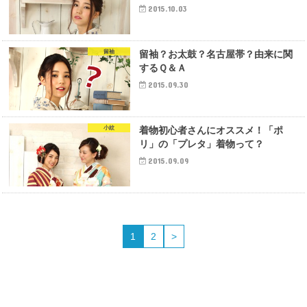
2015.10.03
留袖
留袖？お太鼓？名古屋帯？由来に関
するＱ＆Ａ
2015.09.30
小紋
着物初心者さんにオススメ！「ポ
リ」の「プレタ」着物って？
2015.09.09
1
2
>