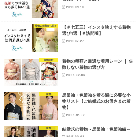
2019.09.30
着物の種類から探す
【＃七五三】インスタ映えする着物
選び4選【＃訪問着】
2019.07.27
着物全般
着物の種類と最適な着用シーン ｜ 失
敗しない着物の選び方
2026.02.06
留袖
黒留袖・色留袖を着る際に必要な小
物リスト【ご結婚式のお母さまの着
物】
2025.12.02
留袖
結婚式の着物～黒留袖・色留袖編～
2017.02.02