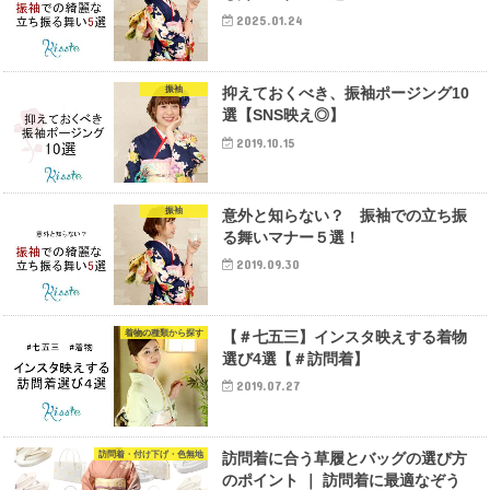
2025.01.24
振袖
抑えておくべき、振袖ポージング10
選【SNS映え◎】
2019.10.15
振袖
意外と知らない？ 振袖での立ち振
る舞いマナー５選！
2019.09.30
着物の種類から探す
【＃七五三】インスタ映えする着物
選び4選【＃訪問着】
2019.07.27
訪問着・付け下げ・色無地
訪問着に合う草履とバッグの選び方
のポイント ｜ 訪問着に最適なぞう