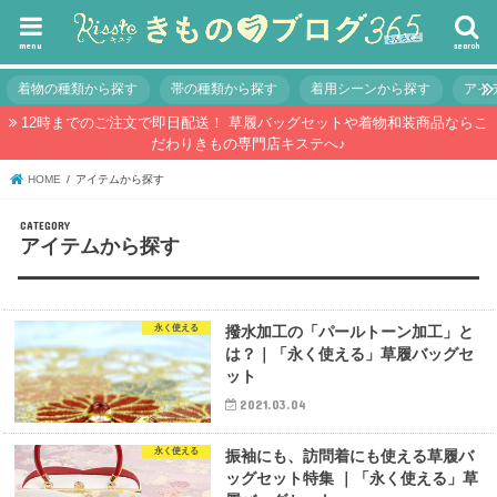
menu
search
着物の種類から探す
帯の種類から探す
着用シーンから探す
アイ
12時までのご注文で即日配送！ 草履バッグセットや着物和装商品ならこ
だわりきもの専門店キステへ♪
HOME
アイテムから探す
アイテムから探す
永く使える
撥水加工の「パールトーン加工」と
は？｜「永く使える」草履バッグセ
ット
2021.03.04
永く使える
振袖にも、訪問着にも使える草履バ
ッグセット特集 ｜「永く使える」草