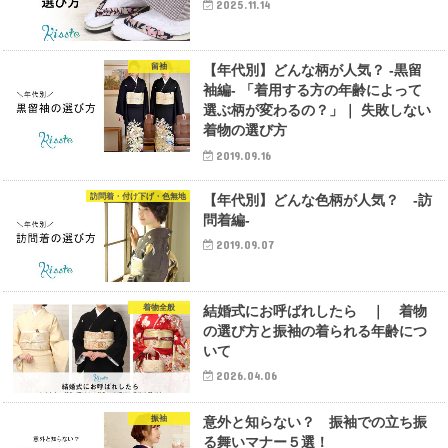
2025.11.14
留袖
【年代別】どんな柄が人気？ -黒留
袖編- 「着用する方の年齢によって
選ぶ柄が変わるの？」｜ 失敗しない
着物の選び方
2019.09.16
訪問着・付け下げ・色無地
【年代別】どんな色柄が人気？ -訪
問着編-
2019.09.07
着物全般
結婚式にお呼ばれしたら ｜ 着物
の選び方と振袖の着られる年齢につ
いて
2026.04.06
振袖
意外と知らない？ 振袖での立ち振
る舞いマナー５選！