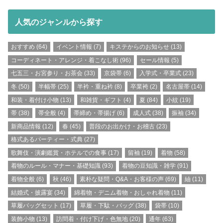
人気のジャンルから探す
おすすめ
(64)
イベント情報
(7)
キステからのお知らせ
(13)
コーディネート・アレンジ・着こなし術
(96)
セール情報
(5)
七五三・お宮参り・お茶会
(33)
京袋帯
(6)
入学式・卒業式
(23)
冬
(50)
半幅帯
(25)
半衿・重ね衿
(8)
卒業袴
(2)
名古屋帯
(14)
和装・着付け小物
(13)
和雑貨・ギフト
(4)
夏
(84)
小紋
(19)
帯
(38)
帯全般
(4)
帯締め・帯揚げ
(6)
成人式
(38)
振袖
(34)
新商品情報
(12)
春
(45)
普段のお出かけ・お稽古
(23)
格式あるパーティー・式典
(27)
歌舞伎・演劇鑑賞・ホテルでの食事
(17)
留袖
(19)
着物
(58)
着物のルール・マナー・基礎知識
(93)
着物の豆知識・雑学
(91)
着物全般
(6)
秋
(46)
素朴な疑問・Q&A・お客様の声
(69)
紬
(11)
結婚式・披露宴
(34)
綿着物・デニム着物・おしゃれ着物
(11)
草履バッグセット
(17)
草履・下駄・バッグ
(38)
袋帯
(10)
装飾小物
(13)
訪問着・付け下げ・色無地
(20)
通年
(63)