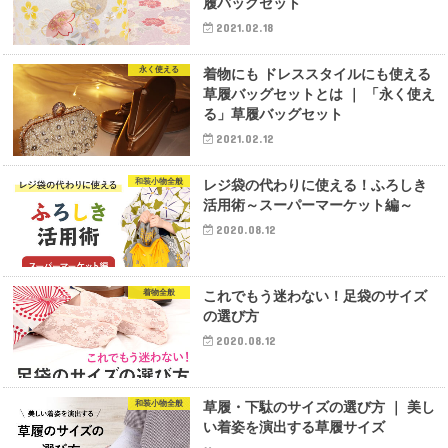
履バッグセット
2021.02.18
永く使える
着物にも ドレススタイルにも使える
草履バッグセットとは ｜ 「永く使え
る」草履バッグセット
2021.02.12
和装小物全般
レジ袋の代わりに使える！ふろしき
活用術～スーパーマーケット編～
2020.08.12
着物全般
これでもう迷わない！足袋のサイズ
の選び方
2020.08.12
和装小物全般
草履・下駄のサイズの選び方 ｜ 美し
い着姿を演出する草履サイズ